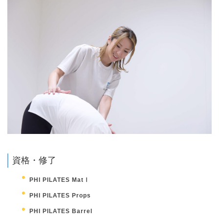
資格・修了
PHI PILATES MatⅠ
PHI PILATES Props
PHI PILATES Barrel