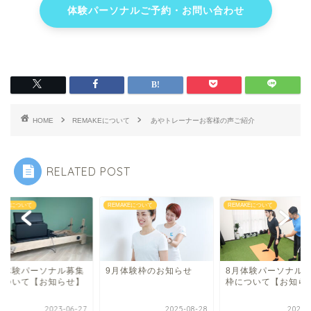
体験パーソナルご予約・お問い合わせ
HOME
REMAKEについて
あやトレーナーお客様の声ご紹介
RELATED POST
MAKEについて
REMAKEについて
REMAKEについて
月体験パーソナル募集
9月体験枠のお知らせ
8月体験パーソナル
について【お知らせ】
枠について【お知ら
2023-06-27
2025-08-28
2021-0