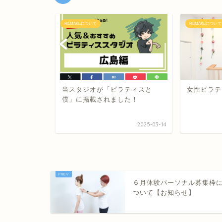
REMAKEについて
REMAKEについて
ル募集枠につ
当スタジオが「ピラティスと
女性ピラテ
僕」に掲載されました！
2021-10-02
2025-03-14
６月体験パーソナル募集枠
ついて【お知らせ】