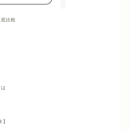
徹底比較
方は
E】