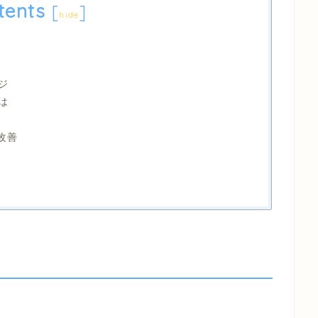
tents
[
]
hide
ジ
は
改善