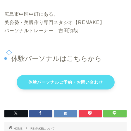
広島市中区中町にある、
美姿勢・美脚作り専門スタジオ【REMAKE】
パーソナルトレーナー 吉田翔哉
体験パーソナルはこちらから
体験パーソナルご予約・お問い合わせ
HOME
REMAKEについて