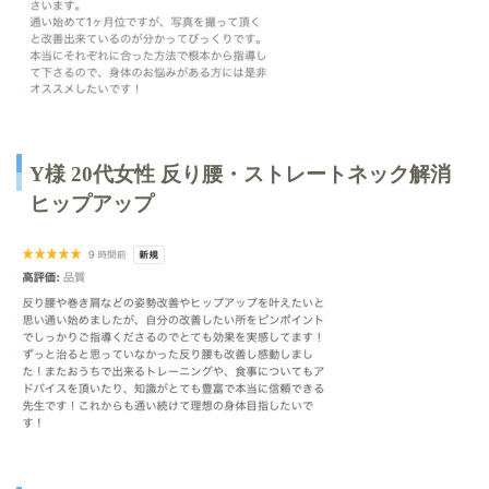
Y様 20代女性 反り腰・ストレートネック解消
ヒップアップ