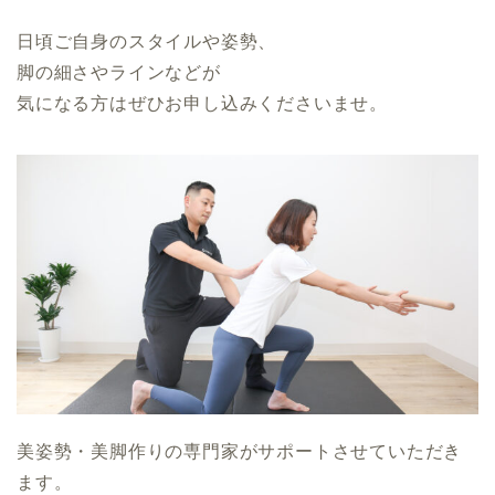
日頃ご自身のスタイルや姿勢、
脚の細さやラインなどが
気になる方はぜひお申し込みくださいませ。
美姿勢・美脚作りの専門家がサポートさせていただき
ます。