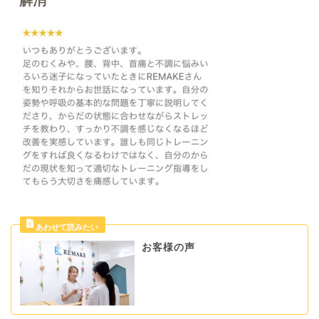
解消
お客様の声