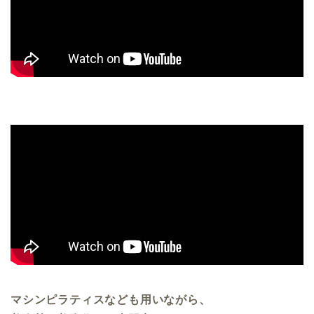
マシンピラティスなども用いながら、