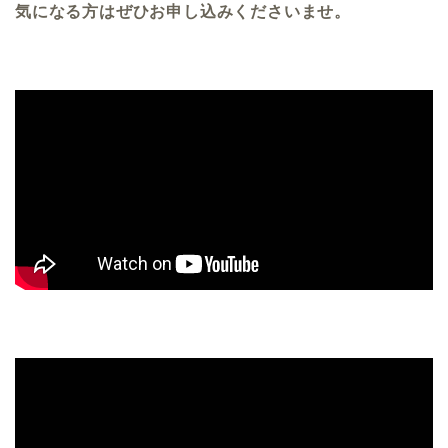
気になる方はぜひお申し込みくださいませ。