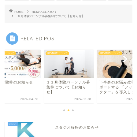
HOME
REMAKEについて
６月体験パーソナル募集枠について【お知らせ】
RELATED POST
MAKEについて
REMAKEについて
REMAKEについて
月体験枠のお知らせ
１１月体験パーソナル募
下半身のお悩み改善
集枠について【お知ら
ポートする 「フット
せ】
クター」を導入しまし.
2026-04-30
2024-11-01
2026-0
スタジオ移転のお知らせ