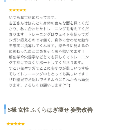
S様 女性 ふくらはぎ痩せ 姿勢改善