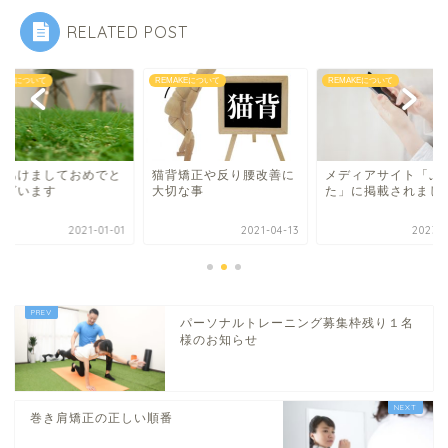
RELATED POST
MAKEについて
REMAKEについて
REMAKEについて
年あけましておめでと
猫背矯正や反り腰改善に
メディアサイト「ぷ
ございます
大切な事
た」に掲載されまし
2021-01-01
2021-04-13
2023-0
パーソナルトレーニング募集枠残り１名
様のお知らせ
巻き肩矯正の正しい順番