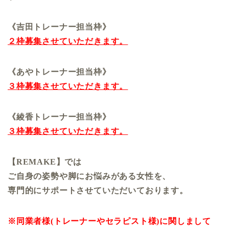
《吉田トレーナー担当枠》
２枠募集させていただきます。
《あやトレーナー担当枠》
３枠募集させていただきます。
《綾香トレーナー担当枠》
３枠募集させていただきます。
【REMAKE】では
ご自身の姿勢や脚にお悩みがある女性を、
専門的にサポートさせていただいております。
※同業者様(トレーナーやセラピスト様)に関しまして