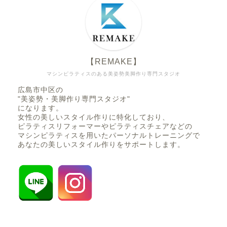
【REMAKE】
マシンピラティスのある美姿勢美脚作り専門スタジオ
広島市中区の
"美姿勢・美脚作り専門スタジオ"
になります。
女性の美しいスタイル作りに特化しており、
ピラティスリフォーマーやピラティスチェアなどの
マシンピラティスを用いたパーソナルトレーニングで
あなたの美しいスタイル作りをサポートします。