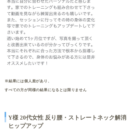
※結果には個人差があり、
すべての方が同様の結果になるとは限りません
Y様 20代女性 反り腰・ストレートネック解消
ヒップアップ