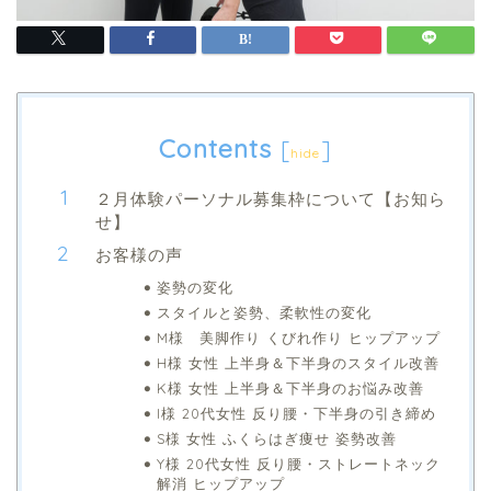
Contents
[
]
hide
２月体験パーソナル募集枠について【お知ら
せ】
お客様の声
姿勢の変化
スタイルと姿勢、柔軟性の変化
M様 美脚作り くびれ作り ヒップアップ
H様 女性 上半身＆下半身のスタイル改善
K様 女性 上半身＆下半身のお悩み改善
I様 20代女性 反り腰・下半身の引き締め
S様 女性 ふくらはぎ痩せ 姿勢改善
Y様 20代女性 反り腰・ストレートネック
解消 ヒップアップ