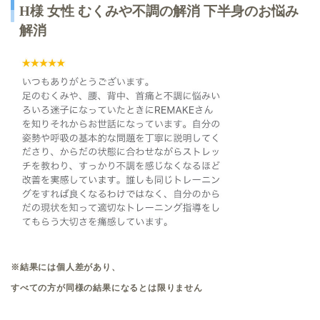
H様 女性 むくみや不調の解消 下半身のお悩み
解消
※結果には個人差があり、
すべての方が同様の結果になるとは限りません