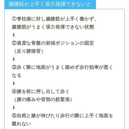
腸腰筋が上手く張力発揮できないと
①脊柱側に対し腸腰筋が上手く働かず、
腸腰筋がうまく張力発揮できない状態
⬇︎
②過度な骨盤の前傾ポジションの固定
（反り腰猫背）
⬇︎
③歩く際に地面がうまく踏めず歩行効率が悪く
なる
⬇︎
④腰を前に押し出して歩く
（腰の痛みや背部の筋緊張）
⬇︎
⑤自然と膝が伸びたり歩行の際に上手く地面を
蹴れない