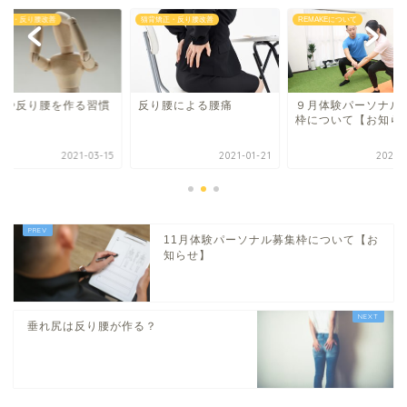
矯正・反り腰改善
猫背矯正・反り腰改善
REMAKEについて
背や反り腰を作る習慣
反り腰による腰痛
９月体験パーソナル
選
枠について【お知ら
2021-03-15
2021-01-21
2021-0
11月体験パーソナル募集枠について【お
知らせ】
垂れ尻は反り腰が作る？