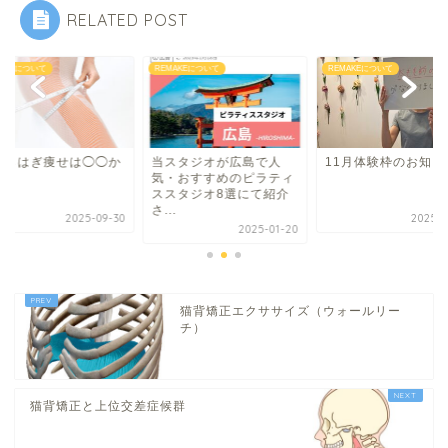
RELATED POST
MAKEについて
REMAKEについて
REMAKEについて
くらはぎ痩せは◯◯か
当スタジオが広島で人
11月体験枠のお知ら
！
気・おすすめのピラティ
ススタジオ8選にて紹介
さ...
2025-09-30
2025-1
2025-01-20
猫背矯正エクササイズ（ウォールリー
チ）
猫背矯正と上位交差症候群