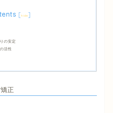
tents
[
]
hide
りの安定
の活性
背矯正