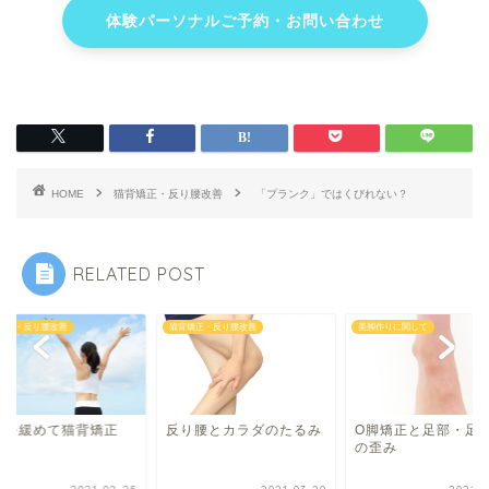
体験パーソナルご予約・お問い合わせ
HOME
猫背矯正・反り腰改善
「プランク」ではくびれない？
RELATED POST
矯正・反り腰改善
猫背矯正・反り腰改善
美脚作りに関して
中を緩めて猫背矯正
反り腰とカラダのたるみ
O脚矯正と足部・足
の歪み