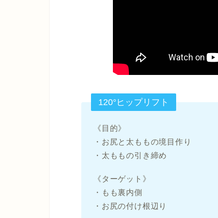
120°ヒップリフト
《目的》
・お尻と太ももの境目作り
・太ももの引き締め
《ターゲット》
・もも裏内側
・お尻の付け根辺り