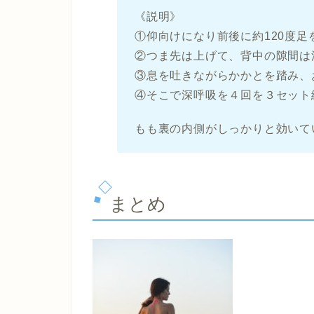
《説明》
①仰向けになり前後に約120度足
②つま先は上げて、背中の隙間は
③息を吐きながらかかとを踏み、
④そこで深呼吸を４回を３セット
もも裏の内側がしっかりと効いて
まとめ