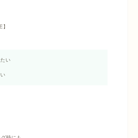
E】
りたい
たい
ング時にも