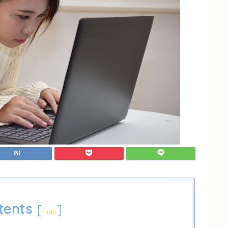
tents
[
]
hide