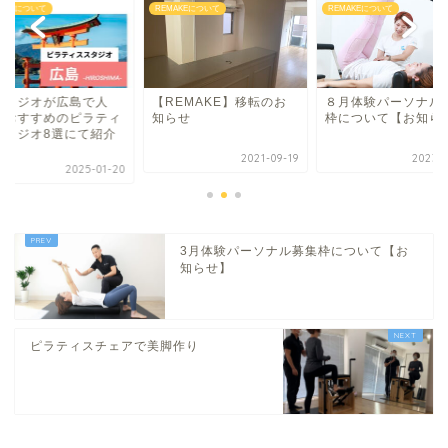
MAKEについて
REMAKEについて
REMAKEについて
スタジオが広島で人
【REMAKE】移転のお
８月体験パーソナル
・おすすめのピラティ
知らせ
枠について【お知ら
スタジオ8選にて紹介
.
2021-09-19
2023-0
2025-01-20
3月体験パーソナル募集枠について【お
知らせ】
ピラティスチェアで美脚作り