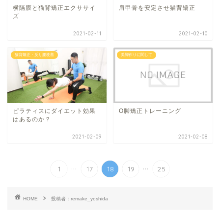
横隔膜と猫背矯正エクササイ
肩甲骨を安定させ猫背矯正
ズ
2021-02-11
2021-02-10
猫背矯正・反り腰改善
美脚作りに関して
ピラティスにダイエット効果
O脚矯正トレーニング
はあるのか？
2021-02-09
2021-02-08
...
...
1
17
18
19
25
HOME
投稿者：remake_yoshida