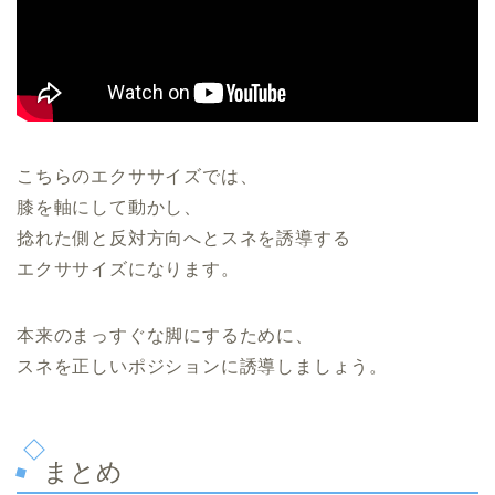
こちらのエクササイズでは、
膝を軸にして動かし、
捻れた側と反対方向へとスネを誘導する
エクササイズになります。
本来のまっすぐな脚にするために、
スネを正しいポジションに誘導しましょう。
まとめ