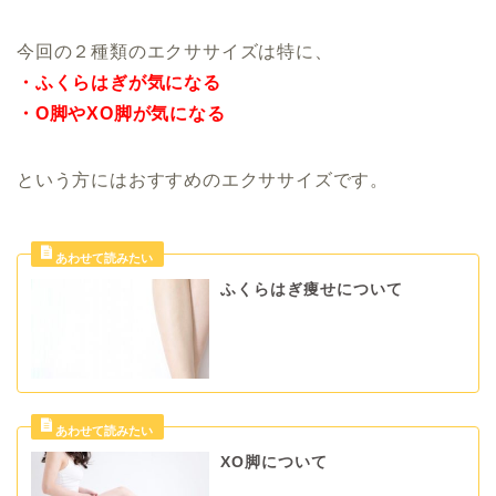
今回の２種類のエクササイズは特に、
・ふくらはぎが気になる
・O脚やXO脚が気になる
という方にはおすすめのエクササイズです。
ふくらはぎ痩せについて
XO脚について