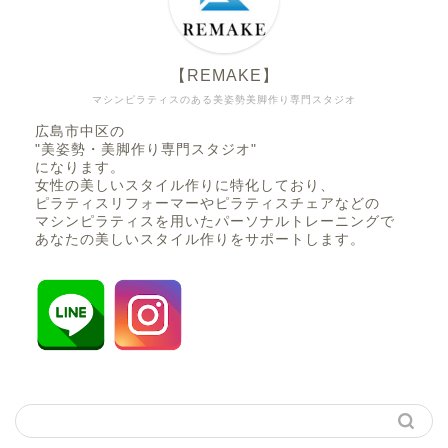
【REMAKE】
マシンピラティスのある美姿勢美脚作り専門スタジオ
広島市中区の
"美姿勢・美脚作り専門スタジオ"
になります。
女性の美しいスタイル作りに特化しており、
ピラティスリフォーマーやピラティスチェアなどの
マシンピラティスを用いたパーソナルトレーニングで
あなたの美しいスタイル作りをサポートします。