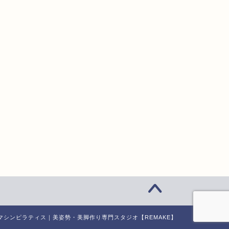
区のマシンピラティス｜美姿勢・美脚作り専門スタジオ【REMAKE】