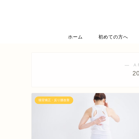
ホーム
初めての方へ
― A
2
猫背矯正・反り腰改善