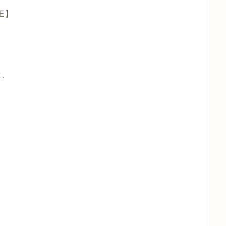
E】
は、