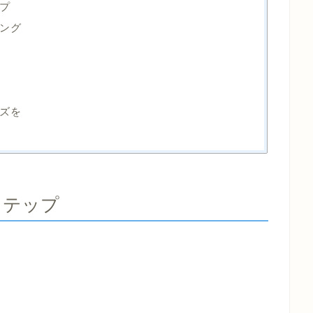
プ
ング
ズを
ステップ