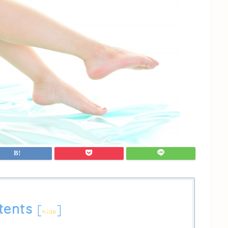
tents
[
]
hide